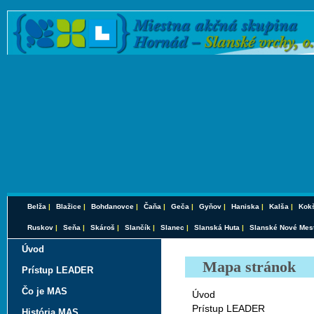
Belža
|
Blažice
|
Bohdanovce
|
Čaňa
|
Geča
|
Gyňov
|
Haniska
|
Kalša
|
Kokš
Ruskov
|
Seňa
|
Skároš
|
Slančík
|
Slanec
|
Slanská Huta
|
Slanské Nové Mes
Úvod
Mapa stránok
Prístup LEADER
Čo je MAS
Úvod
Prístup LEADER
História MAS