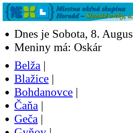
Dnes je Sobota, 8. Augus
Meniny má: Oskár
Belža
|
Blažice
|
Bohdanovce
|
Čaňa
|
Geča
|
Gyňov
|