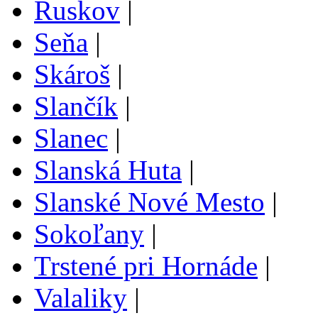
Ruskov
|
Seňa
|
Skároš
|
Slančík
|
Slanec
|
Slanská Huta
|
Slanské Nové Mesto
|
Sokoľany
|
Trstené pri Hornáde
|
Valaliky
|