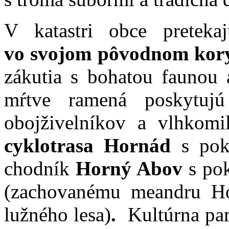
V katastri obce pretek
vo svojom pôvodnom kor
zákutia s bohatou faunou
mŕtve ramená poskytujú
obojživelníkov a vlhkomi
cyklotrasa Hornád
s pok
chodník
Horný Abov
s po
(zachovanému meandru H
lužného lesa)
.
Kultúrna pa