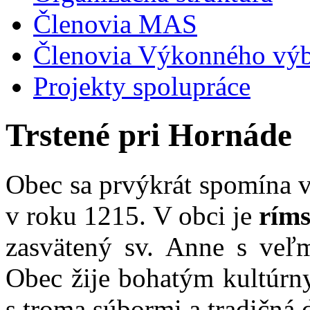
Členovia MAS
Členovia Výkonného vý
Projekty spolupráce
Trstené pri Hornáde
Obec sa prvýkrát spomína v
v roku 1215. V obci je
ríms
zasvätený sv. Anne s veľ
Obec žije bohatým kultúrn
s troma súbormi a tradičná