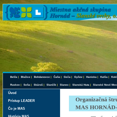
Belža
|
Blažice
|
Bohdanovce
|
Čaňa
|
Geča
|
Gyňov
|
Haniska
|
Kalša
|
Kokš
Ruskov
|
Seňa
|
Skároš
|
Slančík
|
Slanec
|
Slanská Huta
|
Slanské Nové Mes
Úvod
Organizačná štr
Prístup LEADER
MAS HORNÁD-S
Čo je MAS
História MAS